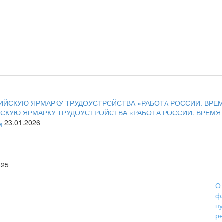
СКУЮ ЯРМАРКУ ТРУДОУСТРОЙСТВА «РАБОТА РОССИИ. ВРЕМ
23.01.2026
025
ы
ОГРН 1159102031153
От
ИНН 9105010429
ф
КПП 910501001
п
)
Расчётный счёт
р