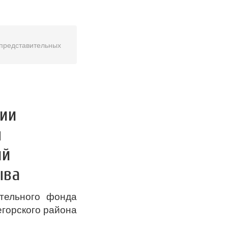
 представительных
нии
ы
ий
ыва
тельного фонда
горского района