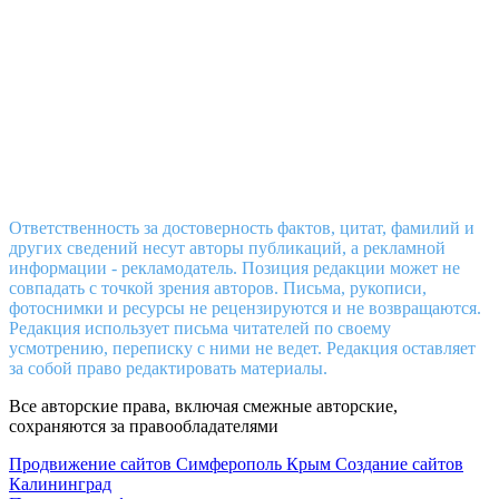
ОГРН 1159102031153
ИНН 9105010429
КПП 910501001
Расчётный счёт 40603810441050000001
в РНКБ (ПАО), г. Симферополь,
к/с: 30101810335100000607
БИК: 043510607
80661773405@mail.ru
,
Е-mail
:
nignegore@rambler.ru
Ответственность за достоверность фактов, цитат, фамилий и
других сведений несут авторы публикаций, а рекламной
информации - рекламодатель. Позиция редакции может не
совпадать с точкой зрения авторов. Письма, рукописи,
фотоснимки и ресурсы не рецензируются и не возвращаются.
Редакция использует письма читателей по своему
усмотрению, переписку с ними не ведет. Редакция оставляет
за собой право редактировать материалы.
Все авторские права, включая смежные авторские,
сохраняются за правообладателями
Продвижение сайтов Симферополь Крым
Создание сайтов
Калининград